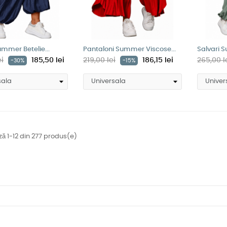
ummer Betelie...
Pantaloni Summer Viscose...
Salvari S
ei
185,50 lei
219,00 lei
186,15 lei
265,00 l
-30%
-15%
ză 1-12 din 277 produs(e)