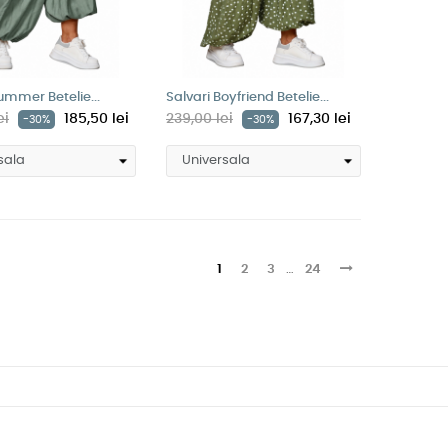
ummer Betelie...
Salvari Boyfriend Betelie...
ei
185,50 lei
239,00 lei
167,30 lei
-30%
-30%
1
2
3
…
24