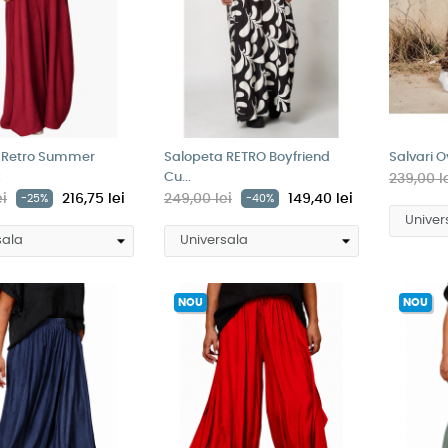
 Retro Summer
Salopeta RETRO Boyfriend
Salvari O
Cu...
239,00 l
ei
216,75 lei
249,00 lei
149,40 lei
-25%
-40%
NOU
NOU