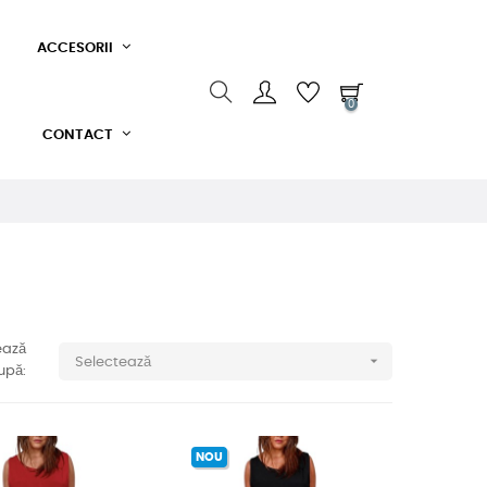
ACCESORII
0
CONTACT
ează

Selectează
upă:
NOU