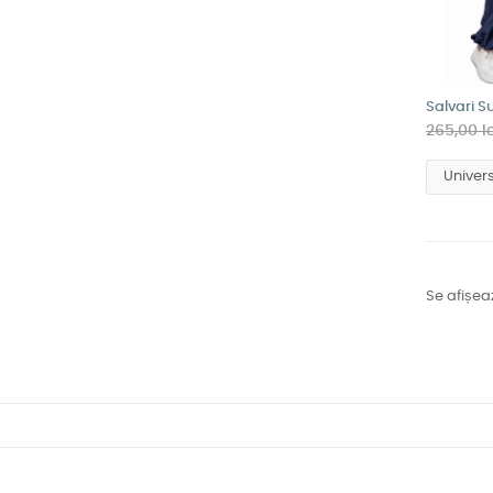
Salvari S
265,00 l
Se afișea