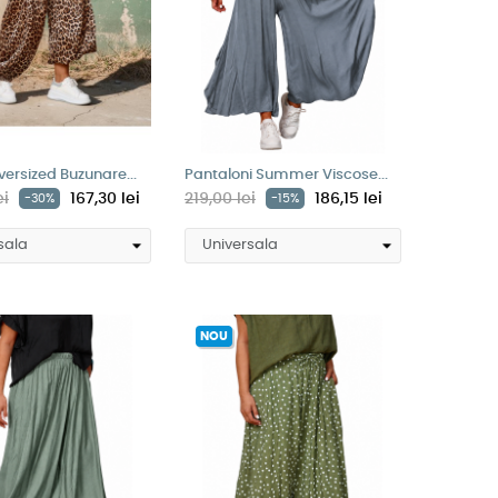
versized Buzunare...
Pantaloni Summer Viscose...
ei
167,30 lei
219,00 lei
186,15 lei
-30%
-15%
NOU