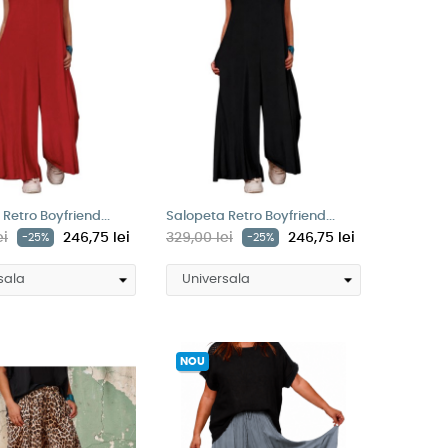
Retro Boyfriend...
Salopeta Retro Boyfriend...
ei
246,75 lei
329,00 lei
246,75 lei
-25%
-25%
NOU