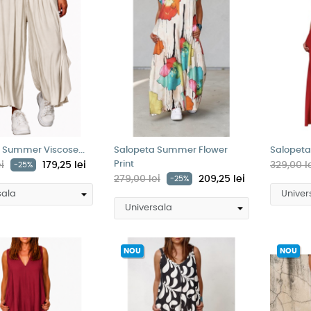
 Summer Viscose...
Salopeta Summer Flower
Salopeta 
Print
i
179,25 lei
329,00 l
-25%
279,00 lei
209,25 lei
-25%
NOU
NOU