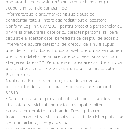
operatorului de newsletter* (http://mailchimp.com) in
scopul trimiterii de campanii de
informare/publicitate/marketing sub clauza de
confidentialitate si interdictia redistributiei acestora.
Conform Legii nr. 677/2001 pentru protectia persoanelor cu
privire la prelucrarea datelor cu caracter personal si libera
circulatie a acestor date, beneficiati de dreptul de acces si
interventie asupra datelor si de dreptul de a nu fi supus
unei decizii individuale. Totodata, aveti dreptul sa va opuneti
prelucrarii datelor personale care va privesc si sa solictati
stergerea datelor**. Pentru exercitarea acestor drepturi, va
puteti adresa cu o cerere scrisa, datata si semnata catre
Prescription.
Notificarea Prescription in registrul de evidenta a
prelucrarilor de date cu caracter personal are numarul
31310.
*Datele cu caracter personal colectate pot fi transferate in
strainatate serviciului contractat in scopul trimiterii
campaniilor derulate sub brandul Prescription.ro
In acest moment serviciul contractat este Mailchimp aflat pe
teritoriul Atlanta, Georgia – SUA.
Mailchimp este obligat prin termenii si conditiile autoimpuse