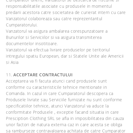
responsabilitatile asociate cu produsele in momentul
predarii acestora catre societatea de curierat intern cu care
Vanzatorul colaboreaza sau catre reprezentantul
Cumparatorului.
Vanzatorul va asigura ambalarea corespunzatoare a
Bunurilor si Serviciilor si va asigura transmiterea
documentelor insotitoare.
Vanzatorul va efectua livrare produselor pe teritoriul
intregului spatiu European, dar si Statele Unite ale Americii
si Asia
11.
ACCEPTARE CONTRACTULUI
Acceptarea va fi facuta atunci cand produsele sunt
conforme cu caracteristicile tehnice mentionate in
Comanda. In cazul in care Cumparatorul descopera ca
Produsele livrate sau Serviciile furnizate nu sunt conforme
specificatiilor tehnice, atunci Vanzatorul va aduce la
conformitate Produsele , exceptie facand situatia in care
Presciption Clothing SRL se afla in imposibilitatea din cauza
unor factori de natura externa caz in care acesta se obliga
sa ramburseze contravaloarea achitata de catre Cumparator