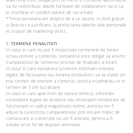
sa nu redistribuie datele furnizate de colaboratorii sai si sa
le stocheze in conditii optime de securitate.
**orice persoana are dreptul de a se opune, in mod gratuit
si fara nici o justificare, la prelucrarea datelor sale personale
in scopuri de marketing direct.
8.
TERMENE PENALITATI
In cazul in care nu pot fi respectate termenele de livrare
si/sau pornire a Comenzii, Vanzatorul este obligat sa anunte
Cumparatorul de termenul estimat de finalizare a livrarii.
In cazul in care Vanzatorul primeste informatii eronate
legate de facturarea sau livrarea produselor, se va stabili un
nou termen de onorare a comenzii, acesta incadrandu-se in
termen de 3 zile lucratoare.
In cazul in care apar erori de natura tehnica, informatii
incomplete legate de produse sau intreruperi temporare de
functionare in cadrul magazinului online, acestea vor fi
aduse la cunostinta cumparatorului prin oricare mijloc de
comunicare si comenzile nu vor fi onorate, pentru a fi
evitate orice fel de dispute ulterioare.