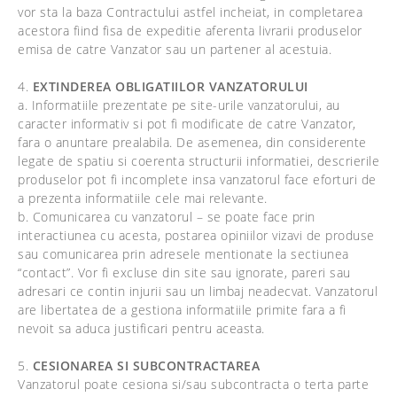
vor sta la baza Contractului astfel incheiat, in completarea
acestora fiind fisa de expeditie aferenta livrarii produselor
emisa de catre Vanzator sau un partener al acestuia.
4.
EXTINDEREA OBLIGATIILOR VANZATORULUI
a. Informatiile prezentate pe site-urile vanzatorului, au
caracter informativ si pot fi modificate de catre Vanzator,
fara o anuntare prealabila. De asemenea, din considerente
legate de spatiu si coerenta structurii informatiei, descrierile
produselor pot fi incomplete insa vanzatorul face eforturi de
a prezenta informatiile cele mai relevante.
b. Comunicarea cu vanzatorul – se poate face prin
interactiunea cu acesta, postarea opiniilor vizavi de produse
sau comunicarea prin adresele mentionate la sectiunea
“contact”. Vor fi excluse din site sau ignorate, pareri sau
adresari ce contin injurii sau un limbaj neadecvat. Vanzatorul
are libertatea de a gestiona informatiile primite fara a fi
nevoit sa aduca justificari pentru aceasta.
5.
CESIONAREA SI SUBCONTRACTAREA
Vanzatorul poate cesiona si/sau subcontracta o terta parte