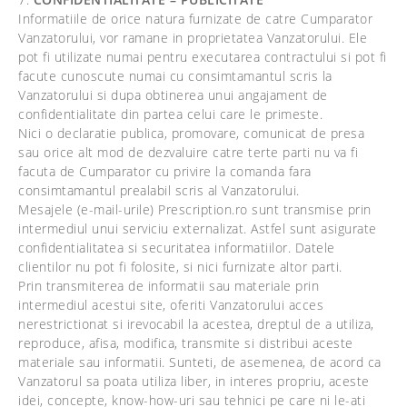
Informatiile de orice natura furnizate de catre Cumparator
Vanzatorului, vor ramane in proprietatea Vanzatorului. Ele
pot fi utilizate numai pentru executarea contractului si pot fi
facute cunoscute numai cu consimtamantul scris la
Vanzatorului si dupa obtinerea unui angajament de
confidentialitate din partea celui care le primeste.
Nici o declaratie publica, promovare, comunicat de presa
sau orice alt mod de dezvaluire catre terte parti nu va fi
facuta de Cumparator cu privire la comanda fara
consimtamantul prealabil scris al Vanzatorului.
Mesajele (e-mail-urile) Prescription.ro sunt transmise prin
intermediul unui serviciu externalizat. Astfel sunt asigurate
confidentialitatea si securitatea informatiilor. Datele
clientilor nu pot fi folosite, si nici furnizate altor parti.
Prin transmiterea de informatii sau materiale prin
intermediul acestui site, oferiti Vanzatorului acces
nerestrictionat si irevocabil la acestea, dreptul de a utiliza,
reproduce, afisa, modifica, transmite si distribui aceste
materiale sau informatii. Sunteti, de asemenea, de acord ca
Vanzatorul sa poata utiliza liber, in interes propriu, aceste
idei, concepte, know-how-uri sau tehnici pe care ni le-ati