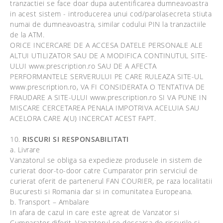
tranzactiei se face doar dupa autentificarea dumneavoastra
in acest sistem - introducerea unui cod/parolasecreta stiuta
numai de dumneavoastra, similar codului PIN la tranzactiile
de la ATM.
ORICE INCERCARE DE A ACCESA DATELE PERSONALE ALE
ALTUI UTILIZATOR SAU DE A MODIFICA CONTINUTUL SITE-
ULUI www.prescription.ro SAU DE A AFECTA
PERFORMANTELE SERVERULUI PE CARE RULEAZA SITE-UL
www.prescription.ro, VA FI CONSIDERATA O TENTATIVA DE
FRAUDARE A SITE-ULUI www.prescription.ro SI VA PUNE IN
MISCARE CERCETAREA PENALA IMPOTRIVA ACELUIA SAU
ACELORA CARE A(U) INCERCAT ACEST FAPT.
10.
RISCURI SI RESPONSABILITATI
a. Livrare
Vanzatorul se obliga sa expedieze produsele in sistem de
curierat door-to-door catre Cumparator prin serviciul de
curierat oferit de partenerul FAN COURIER, pe raza localitatii
Bucuresti si Romania dar si in comunitatea Europeana.
b. Transport – Ambalare
In afara de cazul in care este agreat de Vanzator si
Cumparator diferit, Vanzatorul se descarca de riscurile si