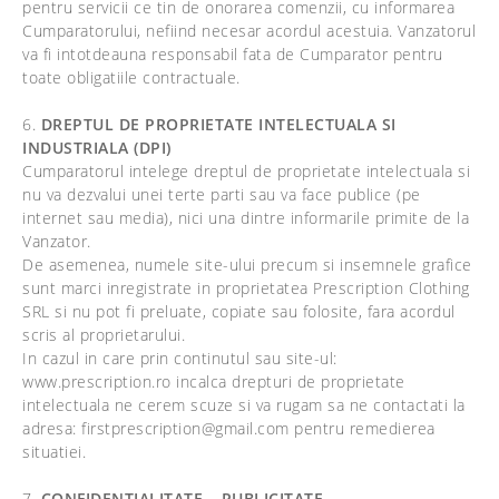
pentru servicii ce tin de onorarea comenzii, cu informarea
Cumparatorului, nefiind necesar acordul acestuia. Vanzatorul
va fi intotdeauna responsabil fata de Cumparator pentru
toate obligatiile contractuale.
6.
DREPTUL DE PROPRIETATE INTELECTUALA SI
INDUSTRIALA (DPI)
Cumparatorul intelege dreptul de proprietate intelectuala si
nu va dezvalui unei terte parti sau va face publice (pe
internet sau media), nici una dintre informarile primite de la
Vanzator.
De asemenea, numele site-ului precum si insemnele grafice
sunt marci inregistrate in proprietatea Prescription Clothing
SRL si nu pot fi preluate, copiate sau folosite, fara acordul
scris al proprietarului.
In cazul in care prin continutul sau site-ul:
www.prescription.ro incalca drepturi de proprietate
intelectuala ne cerem scuze si va rugam sa ne contactati la
adresa: firstprescription@gmail.com pentru remedierea
situatiei.
7.
CONFIDENTIALITATE – PUBLICITATE