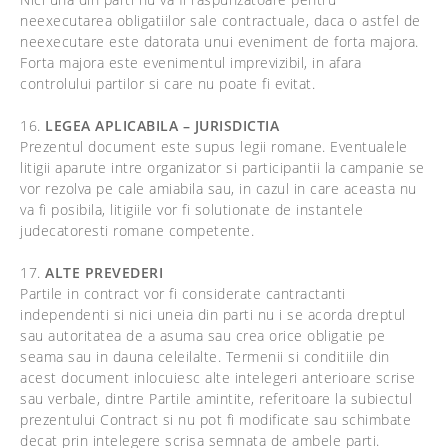
neexecutarea obligatiilor sale contractuale, daca o astfel de
neexecutare este datorata unui eveniment de forta majora.
Forta majora este evenimentul imprevizibil, in afara
controlului partilor si care nu poate fi evitat.
16.
LEGEA APLICABILA – JURISDICTIA
Prezentul document este supus legii romane. Eventualele
litigii aparute intre organizator si participantii la campanie se
vor rezolva pe cale amiabila sau, in cazul in care aceasta nu
va fi posibila, litigiile vor fi solutionate de instantele
judecatoresti romane competente.
17.
ALTE PREVEDERI
Partile in contract vor fi considerate cantractanti
independenti si nici uneia din parti nu i se acorda dreptul
sau autoritatea de a asuma sau crea orice obligatie pe
seama sau in dauna celeilalte. Termenii si conditiile din
acest document inlocuiesc alte intelegeri anterioare scrise
sau verbale, dintre Partile amintite, referitoare la subiectul
prezentului Contract si nu pot fi modificate sau schimbate
decat prin intelegere scrisa semnata de ambele parti.