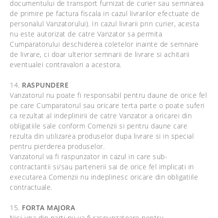
documentului de transport furnizat de curier sau semnarea
de primire pe factura fiscala in cazul livrarilor efectuate de
personalul Vanzatorului). In cazul livrarii prin curier, acesta
nu este autorizat de catre Vanzator sa permita
Cumparatorului deschiderea coletelor inainte de semnare
de livrare, ci doar ulterior semnarii de livrare si achitarii
eventualei contravalori a acestora.
14.
RASPUNDERE
Vanzatorul nu poate fi responsabil pentru daune de orice fel
pe care Cumparatorul sau oricare terta parte o poate suferi
ca rezultat al indeplinirii de catre Vanzator a oricarei din
obligatiile sale conform Comenzii si pentru daune care
rezulta din utilizarea produselor dupa livrare si in special
pentru pierderea produselor.
Vanzatorul va fi raspunzator in cazul in care sub-
contractantii si/sau partenerii sai de orice fel implicati in
executarea Comenzii nu indeplinesc oricare din obligatiile
contractuale.
15.
FORTA MAJORA
Nici una din parti nu va fi raspunzatoare pentru