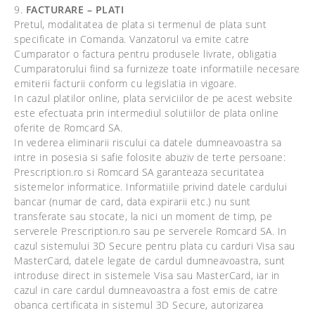
9.
FACTURARE – PLATI
Pretul, modalitatea de plata si termenul de plata sunt
specificate in Comanda. Vanzatorul va emite catre
Cumparator o factura pentru produsele livrate, obligatia
Cumparatorului fiind sa furnizeze toate informatiile necesare
emiterii facturii conform cu legislatia in vigoare.
In cazul platilor online, plata serviciilor de pe acest website
este efectuata prin intermediul solutiilor de plata online
oferite de Romcard SA.
In vederea eliminarii riscului ca datele dumneavoastra sa
intre in posesia si safie folosite abuziv de terte persoane:
Prescription.ro si Romcard SA garanteaza securitatea
sistemelor informatice. Informatiile privind datele cardului
bancar (numar de card, data expirarii etc.) nu sunt
transferate sau stocate, la nici un moment de timp, pe
serverele Prescription.ro sau pe serverele Romcard SA. In
cazul sistemului 3D Secure pentru plata cu carduri Visa sau
MasterCard, datele legate de cardul dumneavoastra, sunt
introduse direct in sistemele Visa sau MasterCard, iar in
cazul in care cardul dumneavoastra a fost emis de catre
obanca certificata in sistemul 3D Secure, autorizarea