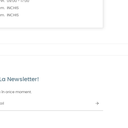
in.
09:00 - 17:00
am.
INCHIS
um.
INCHIS
La Newsletter!
 în orice moment.