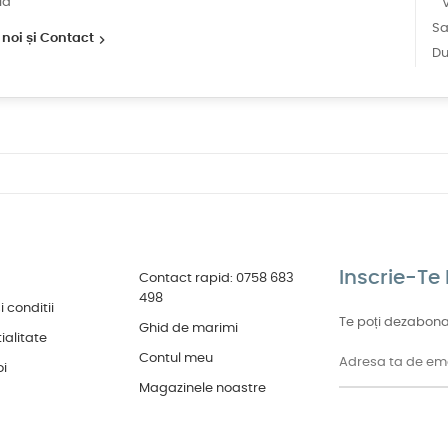
ia
V
S
noi și Contact

D
Inscrie-Te 
Contact rapid: 0758 683
498
 conditii
Te poți dezabona
Ghid de marimi
ialitate
Contul meu
oi
Magazinele noastre