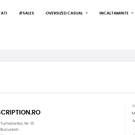
ATI
#SALES
OVERSIZED CASUAL
INCALTAMINTE
L
SCRIPTION.RO
M
M
Turnatorilor, Nr. 15
 Bucuresti