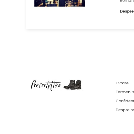
Român
Despre 
Livrare
Termeni si
Confident
Despre n