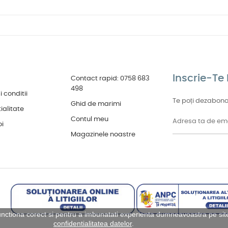
Inscrie-Te 
Contact rapid: 0758 683
498
 conditii
Te poți dezabona
Ghid de marimi
ialitate
Contul meu
oi
Magazinele noastre
unctiona corect si pentru a imbunatati experienta dumneavoastra pe site.
confidentialitatea datelor
.