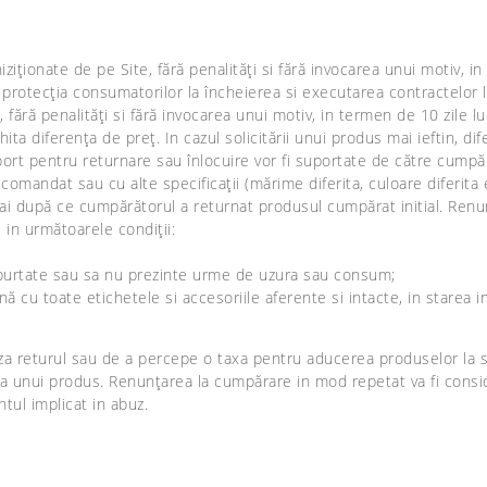
iționate de pe Site, fără penalități si fără invocarea unui motiv, in
rotecția consumatorilor la încheierea si executarea contractelor l
ără penalități si fără invocarea unui motiv, in termen de 10 zile luc
 diferența de preț. In cazul solicitării unui produs mai ieftin, dife
sport pentru returnare sau înlocuire vor fi suportate de către cumpă
l comandat sau cu alte specificații (mărime diferita, culoare diferita 
mai după ce cumpărătorul a returnat produsul cumpărat initial. Ren
i in următoarele condiții:
st purtate sau sa nu prezinte urme de uzura sau consum;
nă cu toate etichetele si accesoriile aferente si intacte, in starea 
fuza returul sau de a percepe o taxa pentru aducerea produselor la 
a unui produs. Renunțarea la cumpărare in mod repetat va fi consid
tul implicat in abuz.