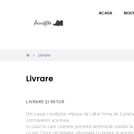
ACASA
NOUT
Livrare
Livrare
LIVRARE ȘI RETUR
Din cauza condițiilor impuse de către firma de Curiera
contravalorii acestuia.
In cazul in care coletele prezintă deteriorări vizibil
cu noi. Orice reclamație ulterioara cu privire la aceste