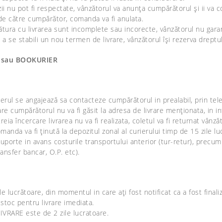
nu pot fi respectate, vânzătorul va anunța cumpărătorul și ii va com
 de către cumpărător, comanda va fi anulata.
gătura cu livrarea sunt incomplete sau incorecte, vânzătorul nu gar
a se stabili un nou termen de livrare, vânzătorul își rezerva drept
er sau BOOKURIER
erul se angajează sa contacteze cumpărătorul in prealabil, prin tele
care cumpărătorul nu va fi găsit la adresa de livrare menționata, in i
a treia încercare livrarea nu va fi realizata, coletul va fi returnat vânz
anda va fi ținută la depozitul zonal al curierului timp de 15 zile l
orte in avans costurile transportului anterior (tur-retur), precum 
ansfer bancar, O.P. etc).
crătoare, din momentul in care ați fost notificat ca a fost finali
stoc pentru livrare imediata.
VRARE este de 2 zile lucratoare.