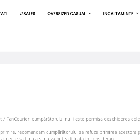
ATI
#SALES
OVERSIZED CASUAL
INCALTAMINTE
t / FanCourier, cumpărătorului nu ii este permisa deschiderea coletu
e la primire, recomandam cumpărătorului sa refuze primirea acestora
 aspecte va fi nula și nu va putea fi luata in considerare.