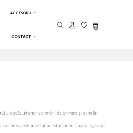
ACCESORII
0
CONTACT
lui decât ulterior semnării de primire și achitării
 și sa semnaleze imediat acest incident luând legătura