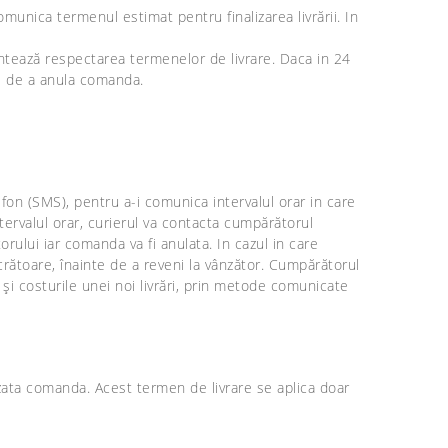
unica termenul estimat pentru finalizarea livrării. In
antează respectarea termenelor de livrare. Daca in 24
ul de a anula comanda.
fon (SMS), pentru a-i comunica intervalul orar in care
ntervalul orar, curierul va contacta cumpărătorul
ătorului iar comanda va fi anulata. In cazul in care
ucrătoare, înainte de a reveni la vânzător. Cumpărătorul
și costurile unei noi livrări, prin metode comunicate
zata comanda. Acest termen de livrare se aplica doar