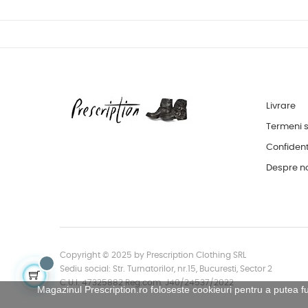
Livrare
Termeni si
Confident
Despre n
Copyright © 2025 by Prescription Clothing SRL
Sediu social: Str. Turnatorilor, nr.15, Bucuresti, Sector 2
C.U.I. 47325882 Reg.com. J40/24537/2022
Magazinul Prescription.ro foloseste cookieuri pentru a putea f