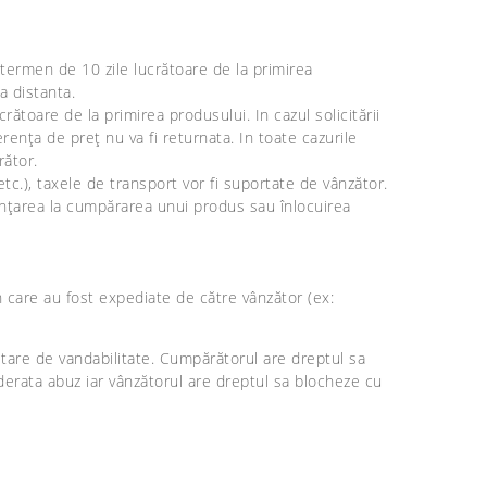
 termen de 10 zile lucrătoare de la primirea
a distanta.
rătoare de la primirea produsului. In cazul solicitării
rența de preț nu va fi returnata. In toate cazurile
rător.
etc.), taxele de transport vor fi suportate de vânzător.
unțarea la cumpărarea unui produs sau înlocuirea
in care au fost expediate de către vânzător (ex:
stare de vandabilitate. Cumpărătorul are dreptul sa
erata abuz iar vânzătorul are dreptul sa blocheze cu