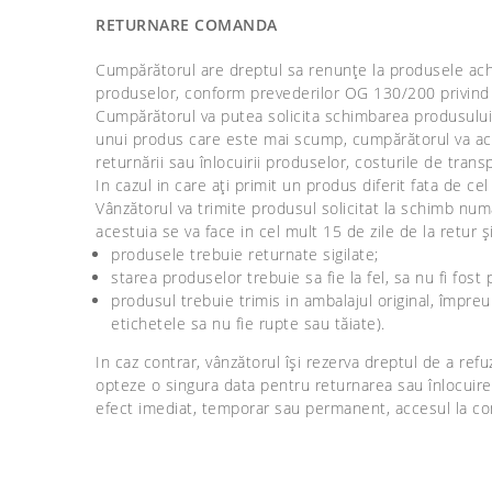
RETURNARE COMANDA
Cumpărătorul are dreptul sa renunțe la produsele achiz
produselor, conform prevederilor OG 130/200 privind p
Cumpărătorul va putea solicita schimbarea produsului, f
unui produs care este mai scump, cumpărătorul va achita
returnării sau înlocuirii produselor, costurile de tran
In cazul in care ați primit un produs diferit fata de ce
Vânzătorul va trimite produsul solicitat la schimb nu
acestuia se va face in cel mult 15 de zile de la retur ș
produsele trebuie returnate sigilate;
starea produselor trebuie sa fie la fel, sa nu fi fo
produsul trebuie trimis in ambalajul original, împreu
etichetele sa nu fie rupte sau tăiate).
In caz contrar, vânzătorul își rezerva dreptul de a re
opteze o singura data pentru returnarea sau înlocuire
efect imediat, temporar sau permanent, accesul la con