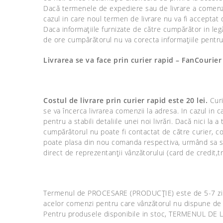
Dacă termenele de expediere sau de livrare a comenzii 
cazul in care noul termen de livrare nu va fi acceptat
Daca informațiile furnizate de către cumpărător in le
de ore cumpărătorul nu va corecta informațiile pentru 
Livrarea se va face prin curier rapid – FanCouri
Costul de livrare prin curier rapid este 20 lei.
Curi
se va încerca livrarea comenzii la adresa. In cazul in 
pentru a stabili detaliile unei noi livrări. Dacă nici la 
cumpărătorul nu poate fi contactat de către curier, com
poate plasa din nou comanda respectiva, urmând sa sup
direct de reprezentanții vânzătorului (card de credit,tr
Termenul de PROCESARE (PRODUCȚIE) este de 5-7 zile lu
acelor comenzi pentru care vânzătorul nu dispune de 
Pentru produsele disponibile in stoc, TERMENUL DE LI