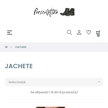
Toggle
☰
0
navigation
Jachete
JACHETE

Selectează
Se afișează 1-8 din 8 produs(e)