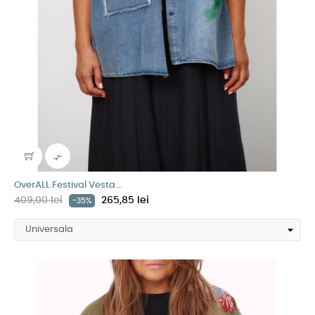

OverALL Festival Vesta...
409,00 lei
265,85 lei
-35%